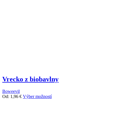
Vrecko z biobavlny
Boweevil
Tento
Od:
1,96
€
Výber možností
produkt
má
viacero
variantov.
Možnosti
si