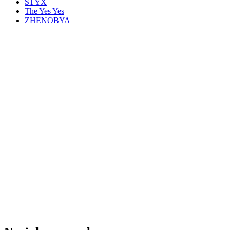
STYX
The Yes Yes
ZHENOBYA