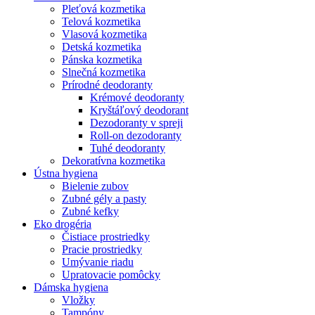
Pleťová kozmetika
Telová kozmetika
Vlasová kozmetika
Detská kozmetika
Pánska kozmetika
Slnečná kozmetika
Prírodné deodoranty
Krémové deodoranty
Kryštáľový deodorant
Dezodoranty v spreji
Roll-on dezodoranty
Tuhé deodoranty
Dekoratívna kozmetika
Ústna hygiena
Bielenie zubov
Zubné gély a pasty
Zubné kefky
Eko drogéria
Čistiace prostriedky
Pracie prostriedky
Umývanie riadu
Upratovacie pomôcky
Dámska hygiena
Vložky
Tampóny