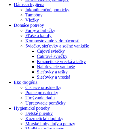
Dámska hygiena
Inkontinenčné pomôcky
Tampóny
Vložky
Domáce potreby
Farby a farbičky
Fľaše a karafy
Kompostovanie v domácnosti
Sviečky, sieťovky a soľné vankúše
Čajové sviečky
Čakrové sviečky
Kozmetické vrecká a tašky
Nahrievacie vankúše
Sieťovky a tašky
Sieťovky a vrecká
Eko drogéria
Čistiace prostriedky
Pracie prostriedky
Umývanie riadu
Upratovacie pomôcky
Hygienické potreby
Detské plienky
Kozmetické doplnky
Morské huby, lufy a pemzy
Mydlá na ruky a tvár