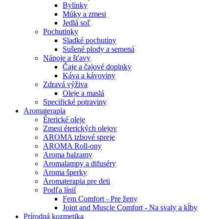
Bylinky
Múky a zmesi
Jedlá soľ
Pochutinky
Sladké pochutiny
Sušené plody a semená
Nápoje a šťavy
Čaje a čajové doplnky
Káva a kávoviny
Zdravá výživa
Oleje a maslá
Specifické potraviny
Aromaterapia
Éterické oleje
Zmesi éterických olejov
AROMA izbové spreje
AROMA Roll-ony
Aroma balzamy
Aromalampy a difuséry
Aroma šperky
Aromaterapia pre deti
Podľa línií
Fem Comfort - Pre ženy
Joint and Muscle Comfort - Na svaly a kĺby
Prírodná kozmetika