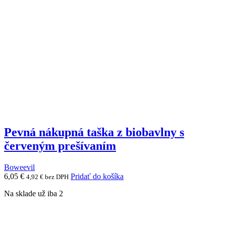
vybrať
na
stránke
produktu.
Pevná nákupná taška z biobavlny s
červeným prešívaním
Boweevil
6,05
€
Pridať do košíka
4,92
€
bez DPH
Na sklade už iba 2