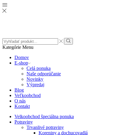
Search
input
Search
Kategórie
Menu
Domov
E-shop
Celá ponuka
Naše odporúčanie
Novinky
Výpredaj
Blog
Veľkoobchod
O nás
Kontakt
Velkoobchod špeciálna ponuka
Potraviny
Trvanlivé potraviny
Koreniny a dochucovadlá