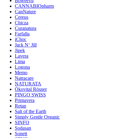
Boweevil
CANNABIOpharm
CanNature
Cereus
Chicza
Curanatura
Farfalla
iChoc
Jack N‘ Jill
Jipek
Lavera
Lima
Logona
Memo
Natracare
NATURATA
Ökovital Rösner
PINGO SWISS
Primavera
Retap
Salt of the Earth
Simply Gentle Organic
SINFO
Sodasan
Sonett