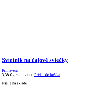
na
stránke
produktu.
Svietnik na čajové sviečky
Primavera
3,38
€
Pridať do košíka
2,75
€
bez DPH
Nie je na sklade