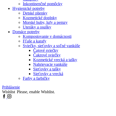
Inkontinenčné pomôcky
Hygienické potreby
Detské plienky
Kozmetické doplnky
Morské huby, lufy a pemzy
Uteráky a osušky
Domáce potreby
Kompostovanie v domácnosti
Fľaše a karafy
Sviečky, sieťovky a soľné vankúše
Čajové sviečky
Čakrové sviečky
Kozmetické vrecká a tašky
Nahrievacie vankúše
Sieťovky a tašky
Sieťovky a vrecká
Farby a farbičky
Prihlásenie
Wishlist
Please, enable Wishlist.
Facebook
Instagram