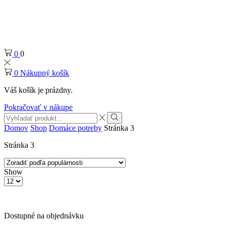
0
0
0
Nákupný košík
Váš košík je prázdny.
Pokračovať v nákupe
Search
input
Search
Domov
Shop
Domáce potreby
Stránka 3
Stránka 3
Show
Products
per
page
Dostupné na objednávku