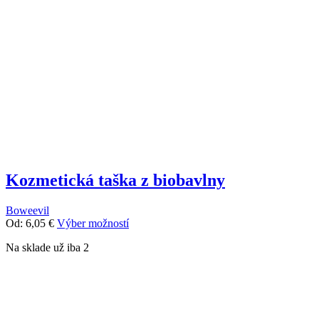
Kozmetická taška z biobavlny
Boweevil
Tento
Od:
6,05
€
Výber možností
produkt
Na sklade už iba 2
má
viacero
variantov.
Možnosti
si
môžete