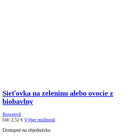
Sieťovka na zeleninu alebo ovocie z
biobavlny
Boweevil
Tento
Od:
2,52
€
Výber možností
produkt
Dostupné na objednávku
má
viacero