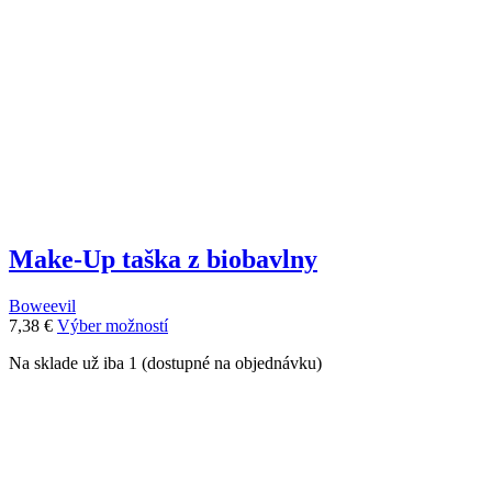
môžete
vybrať
na
stránke
produktu.
Make-Up taška z biobavlny
Boweevil
Tento
7,38
€
Výber možností
produkt
Na sklade už iba 1 (dostupné na objednávku)
má
viacero
variantov.
Možnosti
si
môžete
vybrať