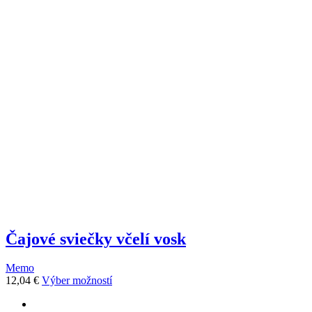
variantov.
Možnosti
si
môžete
vybrať
na
stránke
produktu.
Čajové sviečky včelí vosk
Memo
Tento
12,04
€
Výber možností
produkt
prev
má