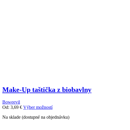
viacero
variantov.
Možnosti
si
môžete
vybrať
na
stránke
produktu.
Make-Up taštička z biobavlny
Boweevil
Tento
Od:
3,69
€
Výber možností
produkt
Na sklade (dostupné na objednávku)
má
viacero
variantov.