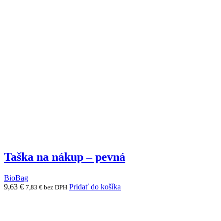
Možnosti
si
môžete
vybrať
na
stránke
produktu.
Taška na nákup – pevná
BioBag
9,63
€
Pridať do košíka
7,83
€
bez DPH