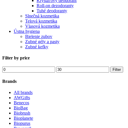
Kryštáľový deodorant
Roll-on dezodoranty
Tuhé deodoranty
Slnečná kozmetika
Telová kozmetika
Vlasová kozmetika
Ústna hygiena
Bielenie zubov
Zubné gély a pasty
Zubné kefky
Filter by price
Minimálna
Maximálna
Filter
cena
cena
Brands
All brands
AWGifts
Benecos
BioBag
Biobrush
Bioplanete
Biopurus