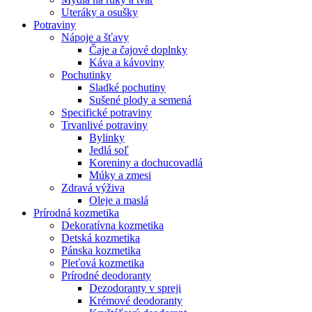
Uteráky a osušky
Potraviny
Nápoje a šťavy
Čaje a čajové doplnky
Káva a kávoviny
Pochutinky
Sladké pochutiny
Sušené plody a semená
Specifické potraviny
Trvanlivé potraviny
Bylinky
Jedlá soľ
Koreniny a dochucovadlá
Múky a zmesi
Zdravá výživa
Oleje a maslá
Prírodná kozmetika
Dekoratívna kozmetika
Detská kozmetika
Pánska kozmetika
Pleťová kozmetika
Prírodné deodoranty
Dezodoranty v spreji
Krémové deodoranty