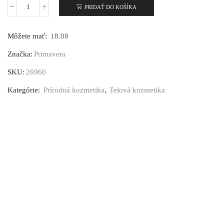
PRIDAŤ DO KOŠÍKA
Môžete mať:
18.08
Značka:
Primavera
SKU:
26960
Kategórie:
Prírodná kozmetika
,
Telová kozmetika