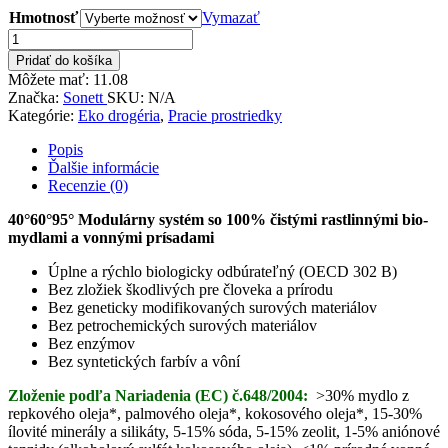
Hmotnosť
Vymazať
množstvo
Prášok
Pridať do košíka
na
Môžete mať:
11.08
pranie
Značka:
Sonett
SKU:
N/A
Kategórie:
Eko drogéria
,
Pracie prostriedky
Popis
Ďalšie informácie
Recenzie (0)
40°60°95° Modulárny systém so 100% čistými rastlinnými bio-
mydlami a vonnými prísadami
Úplne a rýchlo biologicky odbúrateľný (OECD 302 B)
Bez zložiek škodlivých pre človeka a prírodu
Bez geneticky modifikovaných surových materiálov
Bez petrochemických surových materiálov
Bez enzýmov
Bez syntetických farbív a vôní
Zloženie podľa Nariadenia (EC) č.648/2004:
>30% mydlo z
repkového oleja*, palmového oleja*, kokosového oleja*, 15-30%
ílovité minerály a silikáty, 5-15% sóda, 5-15% zeolit, 1-5% aniónové