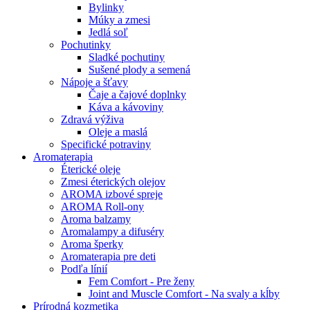
Bylinky
Múky a zmesi
Jedlá soľ
Pochutinky
Sladké pochutiny
Sušené plody a semená
Nápoje a šťavy
Čaje a čajové doplnky
Káva a kávoviny
Zdravá výživa
Oleje a maslá
Specifické potraviny
Aromaterapia
Éterické oleje
Zmesi éterických olejov
AROMA izbové spreje
AROMA Roll-ony
Aroma balzamy
Aromalampy a difuséry
Aroma šperky
Aromaterapia pre deti
Podľa línií
Fem Comfort - Pre ženy
Joint and Muscle Comfort - Na svaly a kĺby
Prírodná kozmetika