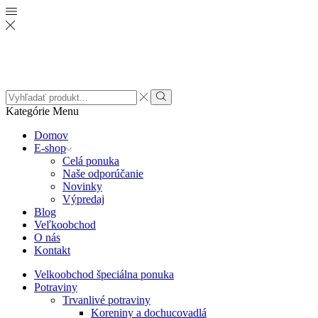
Search
input
Search
Kategórie
Menu
Domov
E-shop
Celá ponuka
Naše odporúčanie
Novinky
Výpredaj
Blog
Veľkoobchod
O nás
Kontakt
Velkoobchod špeciálna ponuka
Potraviny
Trvanlivé potraviny
Koreniny a dochucovadlá