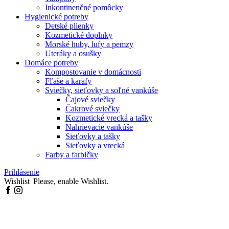
Inkontinenčné pomôcky
Hygienické potreby
Detské plienky
Kozmetické doplnky
Morské huby, lufy a pemzy
Uteráky a osušky
Domáce potreby
Kompostovanie v domácnosti
Fľaše a karafy
Sviečky, sieťovky a soľné vankúše
Čajové sviečky
Čakrové sviečky
Kozmetické vrecká a tašky
Nahrievacie vankúše
Sieťovky a tašky
Sieťovky a vrecká
Farby a farbičky
Prihlásenie
Wishlist
Please, enable Wishlist.
Facebook
Instagram