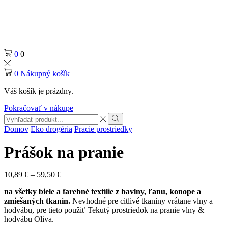
0
0
0
Nákupný košík
Váš košík je prázdny.
Pokračovať v nákupe
Search
input
Search
Domov
Eko drogéria
Pracie prostriedky
Prášok na pranie
Price
10,89
€
–
59,50
€
range:
na všetky biele a farebné textílie z bavlny, ľanu, konope a
10,89 €
zmiešaných tkanín.
Nevhodné pre citlivé tkaniny vrátane vlny a
through
hodvábu, pre tieto použiť Tekutý prostriedok na pranie vlny &
59,50 €
hodvábu Oliva.