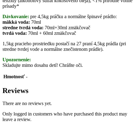
tenzidy (alkoholový sulfát kokosového oleja), <1% prírodné vonné
prísady*
Dávkovanie:
pre 4,5kg práčku a normálne špinavé prádlo:
mäkká voda:
70ml
stredne tvrdá voda:
70ml+30ml zmäkčovač
tvrdá voda:
70ml + 60ml zmäkčovač
1,5kg pracieho prostriedku postačí na 27 praní 4,5kg prádla (pri
stredne tvrdej vode a normálne znečistenom prádle).
Upozornenie:
Skladujte mimo dosahu detí! Chráňte oči.
Hmotnosť
-
Reviews
There are no reviews yet.
Only logged in customers who have purchased this product may
leave a review.