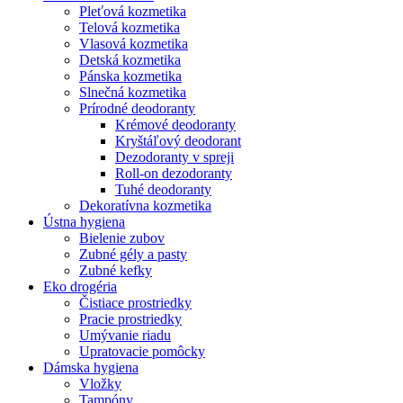
Pleťová kozmetika
Telová kozmetika
Vlasová kozmetika
Detská kozmetika
Pánska kozmetika
Slnečná kozmetika
Prírodné deodoranty
Krémové deodoranty
Kryštáľový deodorant
Dezodoranty v spreji
Roll-on dezodoranty
Tuhé deodoranty
Dekoratívna kozmetika
Ústna hygiena
Bielenie zubov
Zubné gély a pasty
Zubné kefky
Eko drogéria
Čistiace prostriedky
Pracie prostriedky
Umývanie riadu
Upratovacie pomôcky
Dámska hygiena
Vložky
Tampóny