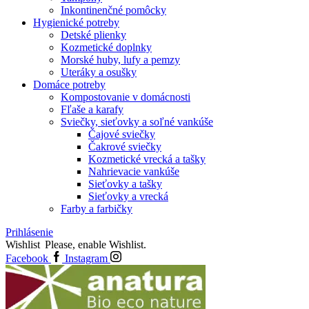
Inkontinenčné pomôcky
Hygienické potreby
Detské plienky
Kozmetické doplnky
Morské huby, lufy a pemzy
Uteráky a osušky
Domáce potreby
Kompostovanie v domácnosti
Fľaše a karafy
Sviečky, sieťovky a soľné vankúše
Čajové sviečky
Čakrové sviečky
Kozmetické vrecká a tašky
Nahrievacie vankúše
Sieťovky a tašky
Sieťovky a vrecká
Farby a farbičky
Prihlásenie
Wishlist
Please, enable Wishlist.
Facebook
Instagram