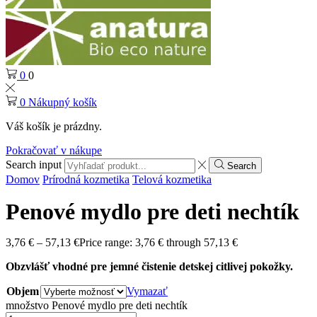
0
0
0
Nákupný košík
Váš košík je prázdny.
Pokračovať v nákupe
Search input
Search
Domov
Prírodná kozmetika
Telová kozmetika
Penové mydlo pre deti nechtík
3,76
€
–
57,13
€
Price range: 3,76 € through 57,13 €
Obzvlášť vhodné pre jemné čistenie detskej citlivej pokožky.
Objem
Vymazať
množstvo Penové mydlo pre deti nechtík