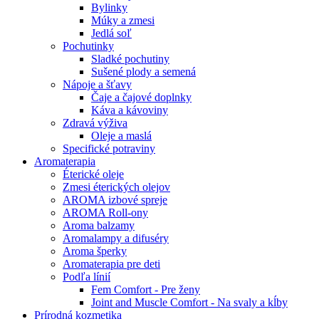
Bylinky
Múky a zmesi
Jedlá soľ
Pochutinky
Sladké pochutiny
Sušené plody a semená
Nápoje a šťavy
Čaje a čajové doplnky
Káva a kávoviny
Zdravá výživa
Oleje a maslá
Specifické potraviny
Aromaterapia
Éterické oleje
Zmesi éterických olejov
AROMA izbové spreje
AROMA Roll-ony
Aroma balzamy
Aromalampy a difuséry
Aroma šperky
Aromaterapia pre deti
Podľa línií
Fem Comfort - Pre ženy
Joint and Muscle Comfort - Na svaly a kĺby
Prírodná kozmetika