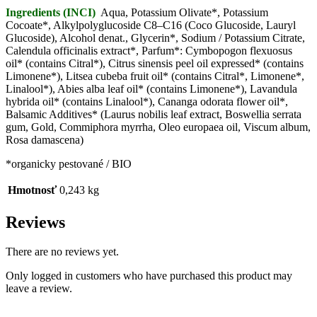
Ingredients (INCI)
Aqua, Potassium Olivate*, Potassium
Cocoate*, Alkylpolyglucoside C8–C16 (Coco Glucoside, Lauryl
Glucoside), Alcohol denat., Glycerin*, Sodium / Potassium Citrate,
Calendula officinalis extract*, Parfum*: Cymbopogon flexuosus
oil* (contains Citral*), Citrus sinensis peel oil expressed* (contains
Limonene*), Litsea cubeba fruit oil* (contains Citral*, Limonene*,
Linalool*), Abies alba leaf oil* (contains Limonene*), Lavandula
hybrida oil* (contains Linalool*), Cananga odorata flower oil*,
Balsamic Additives* (Laurus nobilis leaf extract, Boswellia serrata
gum, Gold, Commiphora myrrha, Oleo europaea oil, Viscum album,
Rosa damascena)
*organicky pestované / BIO
Hmotnosť
0,243 kg
Reviews
There are no reviews yet.
Only logged in customers who have purchased this product may
leave a review.