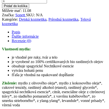
Pridať do košíka
Môžete mať:
11.08
Značka:
Sonett
SKU:
N/A
Kategórie:
Detská kozmetika
,
Prírodná kozmetika
,
Telová
kozmetika
Popis
Ďalšie informácie
Recenzie (0)
Vlastnosti mydla:
je vhodné pre ruky, tvár a telo
je vyrobené zo 100% certifikovaných bio rastlinných olejov
obsahuje spagyrické Nechtíkové esencie
vytvára bohatú penu
fľaša je vhodná na opakované dopĺňanie
Zloženie:
mydlo z olivového oleja*, mydlo z kokosového oleja*,
cukrové tenzidy, rastlinný alkohol (etanol), rastlinný glycerín*,
spagyrická nechtíková esencia*, citrát, esenciálne oleje z citrónovej
trávy*, zo sladkého pomaranča*, z vavrínu kubébového*, zo
smreku strieborného*, z ylang-ylang*, levandule*, vonné prísady*,
vírená voda