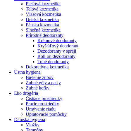
Pleťová kozmetika
Telová kozmetika
Vlasová kozmetika
Detská kozmetika
Pánska kozmetika
Slnečná kozmetika
Prírodné deodoranty
Krémové deodoranty
Kryštáľový deodorant
Dezodoranty v spreji
Roll-on dezodoranty
Tuhé deodoranty
Dekoratívna kozmetika
Ústna hygiena
Bielenie zubov
Zubné gély a pasty
Zubné kefky
Eko drogéria
Čistiace prostriedky
Pracie prostriedky
Umývanie riadu
Upratovacie pomôcky
Dámska hygiena
Vložky
Tampóny