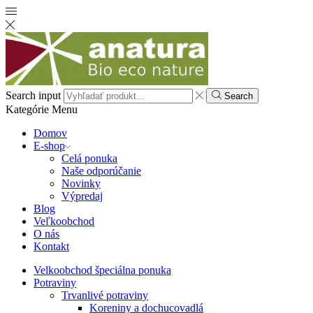
Search input
Search
Kategórie
Menu
Domov
E-shop
Celá ponuka
Naše odporúčanie
Novinky
Výpredaj
Blog
Veľkoobchod
O nás
Kontakt
Velkoobchod špeciálna ponuka
Potraviny
Trvanlivé potraviny
Koreniny a dochucovadlá