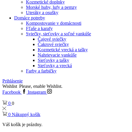
Kozmetické doplnky
Morské huby, lufy a pemzy
Uteráky a osušky
Domáce potreby
Kompostovanie v domácnosti
Fľaše a karafy
Sviečky, sieťovky a soľné vankúše
Čajové sviečky
Čakrové sviečky
Kozmetické vrecká a tašky
Nahrievacie vankúše
Sieťovky a tašky
Sieťovky a vrecká
Farby a farbičky
Prihlásenie
Wishlist
Please, enable Wishlist.
Facebook
Instagram
0
0
0
Nákupný košík
Váš košík je prázdny.