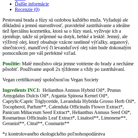
Ďalšie informácie
Recenzie (0)
Pestovaná
brada a fúzy
sú ozdobou
každého muža
.
Vyžadujú
ale
dôkladnú
a
jemnú starostlivosť
,
pravidelné zastrihávanie
a ideálne
tiež
špeciálnu kozmetiku
,
ktorá
sa
o fúzy
stará
,
vyživuje ich
a
zjemňuje
,
takže sú
príjemné
na
dotyk
,
hebké
a
lesklé
.
Jemný
,
ale
výživný
olej, ktorý
obsahuje vzácne
rastlinné
výťažky
,
arganový
,
slnečnicový
,
mandľový
či
levanduľový
olej
vám bude
dokonalým
pomocníkom
pre váš
perfektné
vzľad
.
Použitie
:
Malé
množstvo oleja
jemne
votrieme
do
brady a
necháme
pôsobiť
.
Používame
aspoň 2x
týždenne
a
vždy
po
zastrihávaní
.
Vegan certifikovaný spoločnosťou Vegan Society
Ingredients INCI:
Helianthus Annuus Hybrid Oil*, Prunus
Amygdalus Dulcis Oil*, Argania Spinosa Kernel Oil*,
Caprylic/Capric Triglyceride, Lavandula Hybrida Grosso Herb Oil*,
Tocopherol, Parfum**, Calendula Officinalis Flower Extract*,
Panicum Miliaceum Seed Extract*, Helianthus Annuus Seed Oil*,
Rosmarinus Officinalis Leaf Extract*, Linalool**, Limonene**,
Geraniol**, Citral**, Coumarin**
*z kontrolovaného ekologického poľnohospodárstva