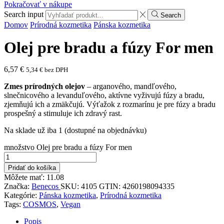
Pokračovať v nákupe
Search input
Search
Domov
Prírodná kozmetika
Pánska kozmetika
Olej pre bradu a fúzy For men
6,57
€
5,34
€
bez DPH
Zmes
prírodných
olejov
–
arganového
,
mandľového
,
slnečnicového
a
levanduľového,
aktívne
vyživujú
fúzy a bradu
,
zjemňujú
ich a
zmäkčujú
.
Výťažok z
rozmarínu
je
pre
fúzy a bradu
prospešný
a
stimuluje
ich zdravý
rast
.
Na sklade už iba 1 (dostupné na objednávku)
množstvo Olej pre bradu a fúzy For men
Pridať do košíka
Môžete mať:
11.08
Značka:
Benecos
SKU:
4105
GTIN:
4260198094335
Kategórie:
Pánska kozmetika
,
Prírodná kozmetika
Tags:
COSMOS
,
Vegan
Popis