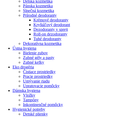
Detská kozmetika
Pánska kozmetika
Slnečná kozmetika
Prírodné deodoranty
Krémové deodoranty
Kryštáľový deodorant
Dezodoranty v spreji
Roll-on dezodoranty
Tuhé deodoranty
Dekoratívna kozmetika
Ústna hygiena
Bielenie zubov
Zubné gély a pasty
Zubné kefky
Eko drogéria
Čistiace prostriedky
Pracie prostriedky
Umývanie riadu
Upratovacie pomôcky
Dámska hygiena
Vložky
Tampóny
Inkontinenčné pomôcky
Hygienické potreby
Detské plienky