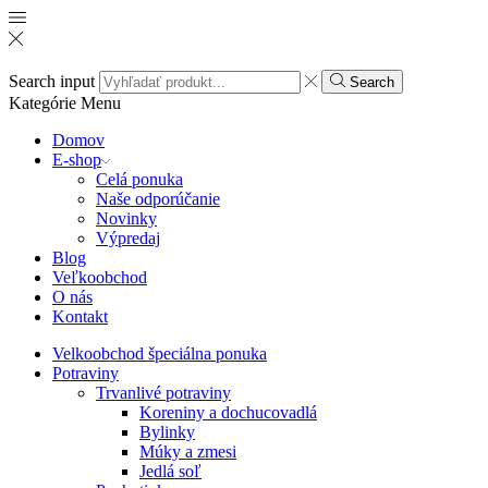
Search input
Search
Kategórie
Menu
Domov
E-shop
Celá ponuka
Naše odporúčanie
Novinky
Výpredaj
Blog
Veľkoobchod
O nás
Kontakt
Velkoobchod špeciálna ponuka
Potraviny
Trvanlivé potraviny
Koreniny a dochucovadlá
Bylinky
Múky a zmesi
Jedlá soľ