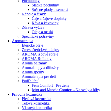
Pochutinky
Sladké pochutiny
Sušené plody a semená
Nápoje a šťavy
Čaje a čajové doplnky
Káva a kávoviny
Zdravá výživa
Oleje a maslá
Specifické potraviny
Aromaterapia
Éterické oleje
Zmesi éterických olejov
AROMA izbové spreje
AROMA Roll-ony
Aroma balzamy
Aromalampy a difuséry
Aroma šperky
Aromaterapia pre deti
Podľa línií
Fem Comfort - Pre ženy
Joint and Muscle Comfort - Na svaly a kĺby
Prírodná kozmetika
Pleťová kozmetika
Telová kozmetika
Vlasová kozmetika