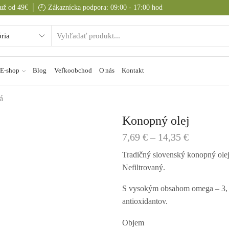
už od 49€
Zákaznícka podpora: 09:00 - 17:00 hod
E-shop
Blog
Veľkoobchod
O nás
Kontakt
á
Konopný olej
7,69
€
–
14,35
€
Tradičný slovenský konopný olej
Nefiltrovaný.
S vysokým obsahom omega – 3, o
antioxidantov.
Objem