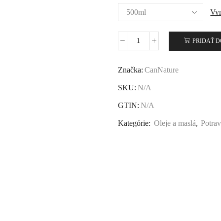
Vy
PRIDAŤ D
Značka:
CanNature
SKU:
N/A
GTIN:
N/A
Kategórie:
Oleje a maslá
,
Potrav