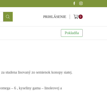
PRIHLÁSENIE
0
Pokladňa
 za studena lisovaný zo semienok konopy siatej.
mega – 6 , kyseliny gama – linoleovej a