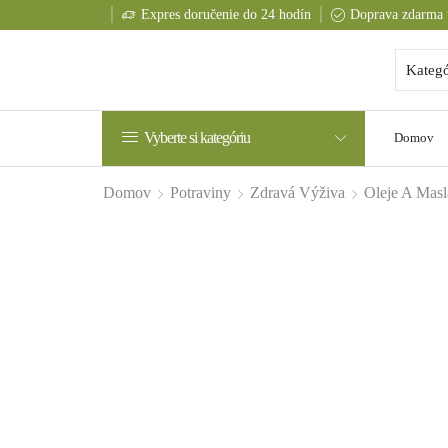
Expres doručenie do 24 hodín
Doprava zdarma 
Vyberte si kategóriu
Domov
Domov
Potraviny
Zdravá Výživa
Oleje A Masl