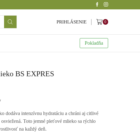
PRIHLÁSENIE
0
Pokladňa
mlieko BS EXPRES
y
o dodáva intenzívnu hydratáciu a chráni aj citlivé
 a osviežená. Toto jemné pleťové mlieko sa rýchlo
ostlivosť na každý deň.