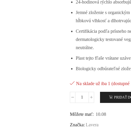
24-hodinová rýchlo absorbujú
Jemné zloženie s organickým
hĺbkovú vlhkosť a dlhotrvajúc
Certifikácia podľa prísneho
dermatologicky testované
veg
neutrálne.
Plast tejto fľaše vrátane uzá
Biologicky odbúrateľné zlože
Na sklade už iba 1 (dostupné
PRIDAŤ D
Môžete mať:
10.08
Značka:
Lavera