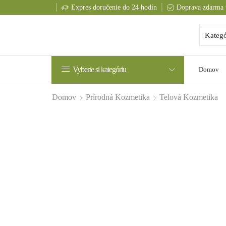
Expres doručenie do 24 hodín
Doprava zdarma 
Vyberte si kategóriu
Domov
Domov
Prírodná Kozmetika
Telová Kozmetika