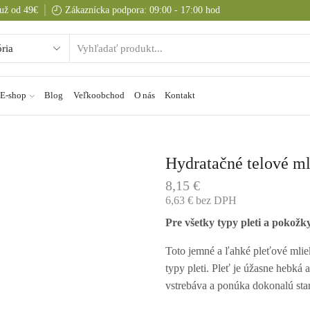
už od 49€
Zákaznícka podpora: 09:00 - 17:00 hod
E-shop
Blog
Veľkoobchod
O nás
Kontakt
Hydratačné telové 
8,15
€
6,63
€
bez DPH
Pre všetky typy pleti a pokožk
Toto jemné a ľahké pleťové mliek
typy pleti. Pleť je úžasne hebká
vstrebáva a ponúka dokonalú star