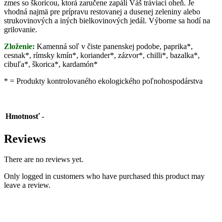
zmes so škoricou, ktorá zaručene zapáli Váš tráviaci oheň. Je
vhodná najmä pre prípravu restovanej a dusenej zeleniny alebo
strukovinových a iných bielkovinových jedál. Výborne sa hodí na
grilovanie.
Zloženie:
Kamenná soľ v čiste panenskej podobe, paprika*,
cesnak*, rímsky kmín*, koriander*, zázvor*, chilli*, bazalka*,
cibuľa*, škorica*, kardamón*
* = Produkty kontrolovaného ekologického poľnohospodárstva
Hmotnosť
-
Reviews
There are no reviews yet.
Only logged in customers who have purchased this product may
leave a review.