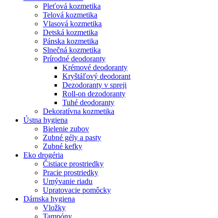
Pleťová kozmetika
Telová kozmetika
Vlasová kozmetika
Detská kozmetika
Pánska kozmetika
Slnečná kozmetika
Prírodné deodoranty
Krémové deodoranty
Kryštáľový deodorant
Dezodoranty v spreji
Roll-on dezodoranty
Tuhé deodoranty
Dekoratívna kozmetika
Ústna hygiena
Bielenie zubov
Zubné gély a pasty
Zubné kefky
Eko drogéria
Čistiace prostriedky
Pracie prostriedky
Umývanie riadu
Upratovacie pomôcky
Dámska hygiena
Vložky
Tampóny