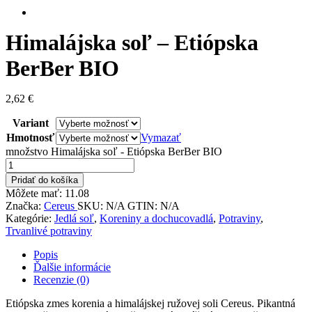
Himalájska soľ – Etiópska
BerBer BIO
2,62
€
Variant
Hmotnosť
Vymazať
množstvo Himalájska soľ - Etiópska BerBer BIO
Pridať do košíka
Môžete mať:
11.08
Značka:
Cereus
SKU:
N/A
GTIN:
N/A
Kategórie:
Jedlá soľ
,
Koreniny a dochucovadlá
,
Potraviny
,
Trvanlivé potraviny
Popis
Ďalšie informácie
Recenzie (0)
Etiópska zmes korenia a himalájskej ružovej soli Cereus. Pikantná