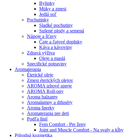
Bylinky
Múky a zmesi
Jedlá soľ
Pochutinky
Sladké pochutiny
Sušené plody a semená
Nápoje a šťavy
Čaje a čajové doplnky
Káva a kávoviny
Zdravá výživa
Oleje a maslá
Specifické potraviny
Aromaterapia
Éterické oleje
Zmesi éterických olejov
AROMA izbové spreje
AROMA Roll-ony
Aroma balzamy
Aromalampy a difuséry
Aroma šperky
Aromaterapia pre deti
Podľa línií
Fem Comfort - Pre ženy
Joint and Muscle Comfort - Na svaly a kĺby
Prírodná kozmetika