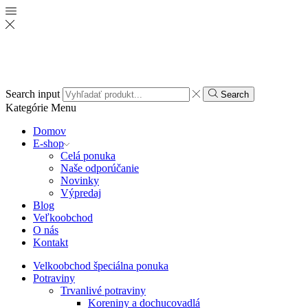
Search input
Search
Kategórie
Menu
Domov
E-shop
Celá ponuka
Naše odporúčanie
Novinky
Výpredaj
Blog
Veľkoobchod
O nás
Kontakt
Velkoobchod špeciálna ponuka
Potraviny
Trvanlivé potraviny
Koreniny a dochucovadlá