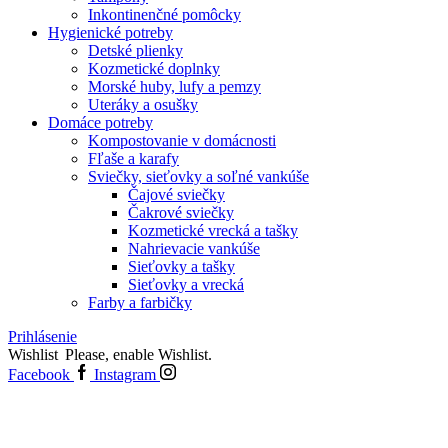
Inkontinenčné pomôcky
Hygienické potreby
Detské plienky
Kozmetické doplnky
Morské huby, lufy a pemzy
Uteráky a osušky
Domáce potreby
Kompostovanie v domácnosti
Fľaše a karafy
Sviečky, sieťovky a soľné vankúše
Čajové sviečky
Čakrové sviečky
Kozmetické vrecká a tašky
Nahrievacie vankúše
Sieťovky a tašky
Sieťovky a vrecká
Farby a farbičky
Prihlásenie
Wishlist
Please, enable Wishlist.
Facebook
Instagram