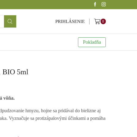
PRIHLÁSENIE
0
Pokladňa
li BIO 5ml
ká vôňa.
odpudzovanie hmyzu, hojne sa pridával do bielizne aj
aka. Vyznačuje sa
protizápalovými účinkami a pomáha