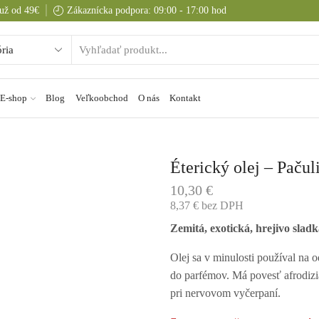
už od 49€
Zákaznícka podpora: 09:00 - 17:00 hod
E-shop
Blog
Veľkoobchod
O nás
Kontakt
Éterický olej – Paču
10,30
€
8,37
€
bez DPH
Zemitá, exotická, hrejivo slad
Olej sa v minulosti používal na 
do parfémov.
Má povesť afrodizi
pri nervovom vyčerpaní.