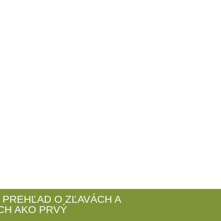
 PREHĽAD O ZĽAVÁCH A
CH AKO PRVÝ