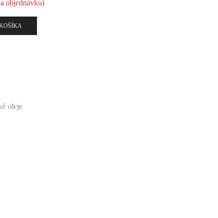
na objednávku)
 KOŠÍKA
ké oleje