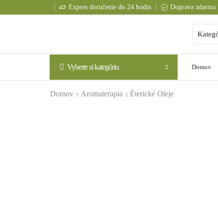
Expres doručenie do 24 hodín
Doprava zdarma 
Vyberte si kategóriu
Domov
Domov
Aromaterapia
Éterické Oleje